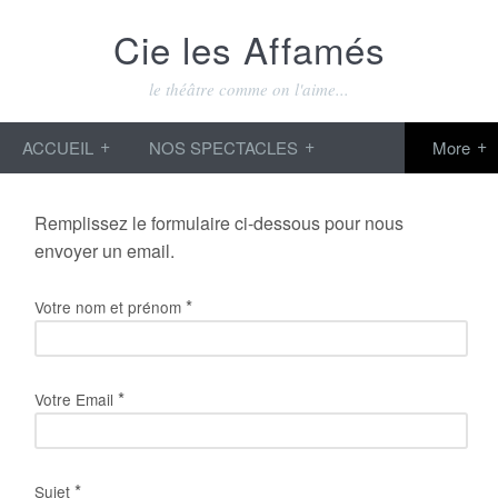
Cie les Affamés
le théâtre comme on l'aime...
ACCUEIL
NOS SPECTACLES
Remplissez le formulaire ci-dessous pour nous
envoyer un email.
*
Votre nom et prénom
*
Votre Email
*
Sujet